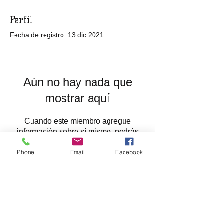
Perfil
Fecha de registro: 13 dic 2021
Aún no hay nada que
mostrar aquí
Cuando este miembro agregue
información sobre sí mismo, podrás
verla aquí.
Phone
Email
Facebook
Llamanos
2023
+57
3053493168
(COL)
FUNIFELT©
+31 6 87623593 (NL)
All Right reserved