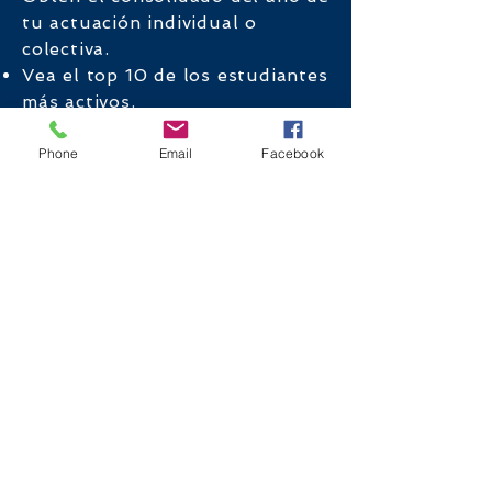
tu actuación individual o
colectiva.
Vea el top 10 de los estudiantes
más activos.
Descarga informes.
Phone
Email
Facebook
¡Acelera el
aprendizaje de tu
equipo de trabajo!
Tus colaboradores ingresarán a
clases grupales, y también,
según el plan que elijas, a un
paquete de clases privadas, que
te traerán ventajas como:
Sesiones de 30 min. con un