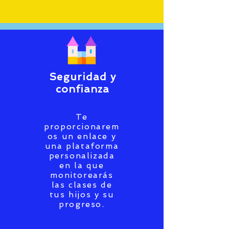
Seguridad y
confianza
Te
proporcionarem
os un enlace y
una plataforma
personalizada
en la que
monitorearás
las clases de
tus hijos y su
progreso.