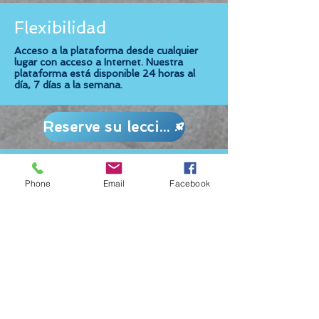
Flexibilidad
Acceso a la plataforma desde cualquier
lugar con acceso a Internet. Nuestra
plataforma está disponible 24 horas al
día, 7 días a la semana.
Reserve su lección
Tu hijo merece un
Phone
Email
Facebook
futuro inmerso en
el bilingüismo
¿Sabías que cuando tu hijo