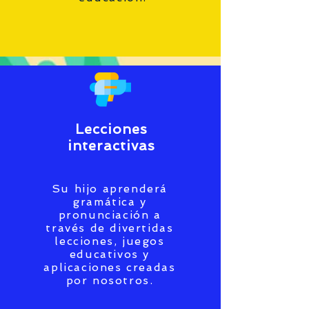
Lecciones
interactivas
Su hijo aprenderá
gramática y
pronunciación a
través de divertidas
lecciones, juegos
educativos y
aplicaciones creadas
por nosotros.