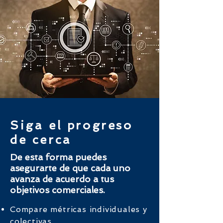
Centro de escritura gratuito
Expertos apoyarán a sus colaboradores en
la revisión de textos laborales en español.
Practica español de negocios
Siga el progreso
Todos los lunes, su equipo encontrará
de cerca
contenido centrado en el español de
negocios.
De esta forma puedes
asegurarte de que cada uno
avanza de acuerdo a tus
objetivos comerciales.
Un puente hacia el
crecimiento personal y
Compare métricas individuales y
colectivas.
profesional