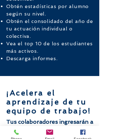
Obtén estadísticas por alumno
Spanish for Business, te permitirá mantener
según su nivel.
a tu equipo leal y motivado para escalar en
Obtén el consolidado del año de
tu empresa.
tu actuación individual o
colectiva.
Vea el top 10 de los estudiantes
más activos.
Asesoramiento personalizado
Descarga informes.
Contarás con un ejecutivo de cuentas
personalizado, quien desarrollará
estrategias para impulsar a tu equipo.
¡Acelera el
aprendizaje de tu
Reserve su lección
equipo de trabajo!
Tus colaboradores ingresarán a
clases grupales, y también,
según el plan que elijas, a un
Phone
Email
Facebook